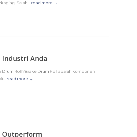
ckaging. Salah...
read more →
k Industri Anda
Brake Drum Roll ?Brake Drum Roll adalah komponen
i...
read more →
nd Outperform