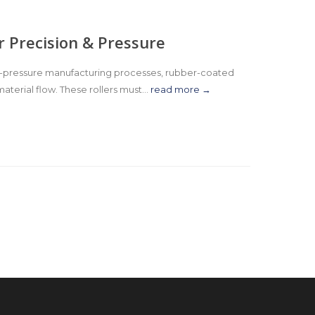
r Precision & Pressure
igh-pressure manufacturing processes, rubber-coated
material flow. These rollers must...
read more →