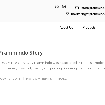
info@prammind
marketing@prammind
About Us
Products
Prammindo Story
PRAMMINDO HISTORY Prammindo was established in 1990 as a rubber ro
pulp, paper, plywood, plastic, and printing. Realising that the rubber roll
JULY 19, 2016
NO COMMENTS
ROLL