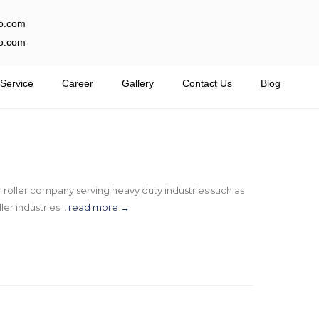
o.com
o.com
Service
Career
Gallery
Contact Us
Blog
ller company serving heavy duty industries such as
er industries...
read more →