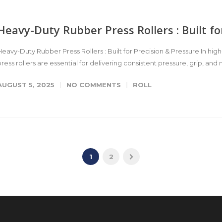
Heavy-Duty Rubber Press Rollers : Built fo
Heavy-Duty Rubber Press Rollers : Built for Precision & Pressure In h
press rollers are essential for delivering consistent pressure, grip, and 
AUGUST 5, 2025
NO COMMENTS
ROLL
1
2