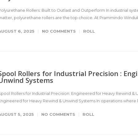
Polyurethane Rollers: Built to Outlast and Outperform In industrial sy
matter, polyurethane rollers are the top choice. At Prammindo Windu
AUGUST 6, 2025
NO COMMENTS
ROLL
Spool Rollers for Industrial Precision : E
Unwind Systems
Spool Rollers for Industrial Precision: Engineered for Heavy Rewind & U
Engineered for Heavy Rewind & Unwind Systems In operations where lar
AUGUST 5, 2025
NO COMMENTS
ROLL