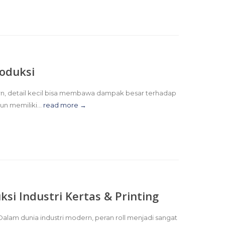
roduksi
dern, detail kecil bisa membawa dampak besar terhadap
un memiliki...
read more →
ksi Industri Kertas & Printing
g Dalam dunia industri modern, peran roll menjadi sangat