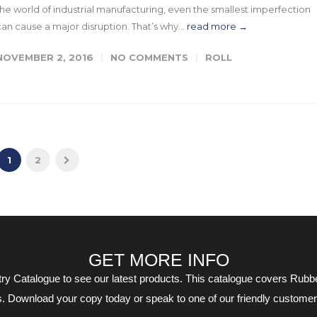
the world of industrial manufacturing, even the smallest imperfection
can cause a major disruption. That’s why...
read more →
NOVEMBER 2, 2016
NO COMMENTS
ROLL
1
2
GET MORE INFO
 Catalogue to see our latest products. This catalogue covers Rubber
s. Download your copy today or speak to one of our friendly custom