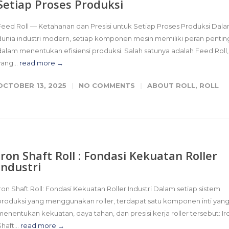
Setiap Proses Produksi
Feed Roll — Ketahanan dan Presisi untuk Setiap Proses Produksi Dal
dunia industri modern, setiap komponen mesin memiliki peran pentin
dalam menentukan efisiensi produksi. Salah satunya adalah Feed Roll,
yang...
read more →
OCTOBER 13, 2025
NO COMMENTS
ABOUT ROLL
,
ROLL
Iron Shaft Roll : Fondasi Kekuatan Roller
Industri
Iron Shaft Roll: Fondasi Kekuatan Roller Industri Dalam setiap sistem
produksi yang menggunakan roller, terdapat satu komponen inti yan
menentukan kekuatan, daya tahan, dan presisi kerja roller tersebut: Ir
haft...
read more →