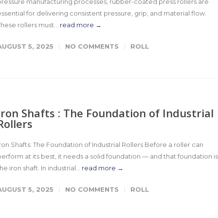
pressure manufacturing processes, rubber-coated press rollers are
essential for delivering consistent pressure, grip, and material flow.
These rollers must...
read more →
AUGUST 5, 2025
NO COMMENTS
ROLL
Iron Shafts : The Foundation of Industrial
Rollers
Iron Shafts: The Foundation of Industrial Rollers Before a roller can
perform at its best, it needs a solid foundation — and that foundation is
he iron shaft. In industrial...
read more →
AUGUST 5, 2025
NO COMMENTS
ROLL